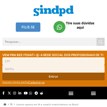
Tire suas dúvidas
FILIE-SE
aqui
VEM PRA BEE FENATI
A REDE SOCIAL DOS PROFISSIONAIS DE TI
Entrar
Esqueci minha senha
Cadastre-se
TI
Lenovo aposta em IA e amplia investimentos no Brasil