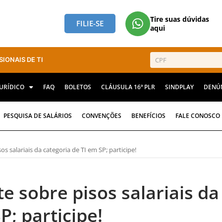
Tire suas dúvidas
FILIE-SE
aqui
SIONAIS DE TI
JURÍDICO
FAQ
BOLETOS
CLÁUSULA 16ª PLR
SINDPLAY
DENÚ
PESQUISA DE SALÁRIOS
CONVENÇÕES
BENEFÍCIOS
FALE CONOSCO
s salariais da categoria de TI em SP; participe!
e sobre pisos salariais da
P; participe!