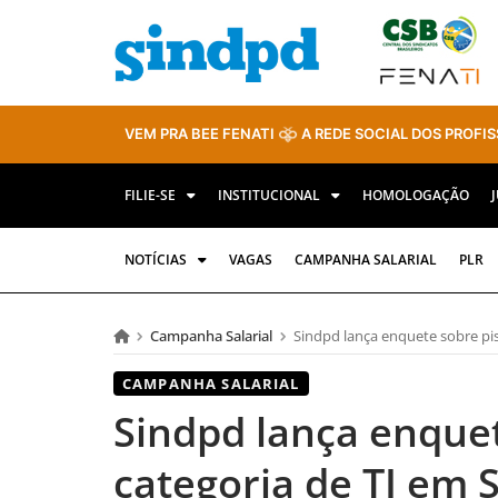
VEM PRA BEE FENATI
A REDE SOCIAL DOS PROFIS
FILIE-SE
INSTITUCIONAL
HOMOLOGAÇÃO
NOTÍCIAS
VAGAS
CAMPANHA SALARIAL
PLR
Campanha Salarial
Sindpd lança enquete sobre piso
CAMPANHA SALARIAL
Sindpd lança enquet
categoria de TI em S