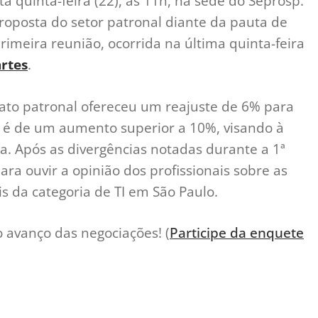
 quinta-feira (22), às 11h, na sede do Seprosp.
roposta do setor patronal diante da pauta de
primeira reunião, ocorrida na última quinta-feira
rtes
.
icato patronal ofereceu um reajuste de 6% para
e é de um aumento superior a 10%, visando à
ia. Após as divergências notadas durante a 1ª
a ouvir a opinião dos profissionais sobre as
is da categoria de TI em São Paulo.
 avanço das negociações! (
Participe da enquete