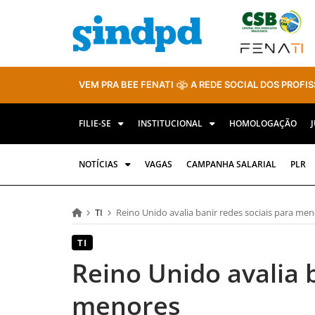
VEM PRA BEE FENATI
A REDE SOCIAL DOS PROFIS
FILIE-SE
INSTITUCIONAL
HOMOLOGAÇÃO
NOTÍCIAS
VAGAS
CAMPANHA SALARIAL
PLR
TI
Reino Unido avalia banir redes sociais para me
TI
Reino Unido avalia 
menores