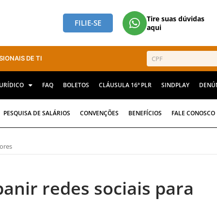
Tire suas dúvidas
FILIE-SE
aqui
SIONAIS DE TI
JURÍDICO
FAQ
BOLETOS
CLÁUSULA 16ª PLR
SINDPLAY
DENÚ
PESQUISA DE SALÁRIOS
CONVENÇÕES
BENEFÍCIOS
FALE CONOSCO
nores
banir redes sociais para