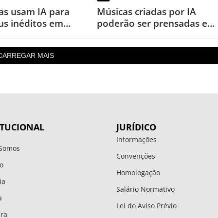
tas usam IA para
Músicas criadas por IA
rus inéditos em
poderão ser prensadas em
ório pela primeira
discos de vinil
CARREGAR MAIS
ITUCIONAL
JURÍDICO
Informações
Somos
Convenções
o
Homologação
ia
Salário Normativo
a
Lei do Aviso Prévio
ura