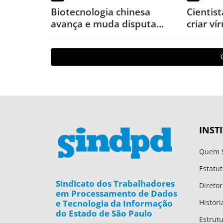
Biotecnologia chinesa
Cientis
avança e muda disputa
criar ví
global por novos
laborat
medicamentos
vez
INST
Quem 
Estatut
Sindicato dos Trabalhadores
Diretor
em Processamento de Dados
e Tecnologia da Informação
Históri
do Estado de São Paulo
Estrut