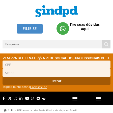
Tire suas dúvidas
FILIE-SE
aqui
VEM PRA BEE FENATI
A REDE SOCIAL DOS PROFISSIONAIS DE TI
Entrar
Esqueci minha senha
Cadastre-se
TI
USP anuncia criação de fábrica de chips no Brasil