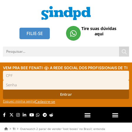
Tire suas dúvidas
FILIE-SE
aqui
VEM PRA BEE FENATI
A REDE SOCIAL DOS PROFISSIONAIS DE TI
Entrar
Esqueci minha senha
Cadastre-se
TI
Overwatch 2 parar de vender ‘loot boxes’ no Brasil; entenda