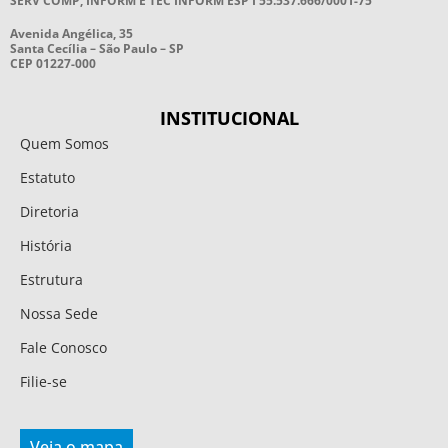
SERV COMP, INFORM E TEC INFORM ESP I 55.537.666/0001-75
Avenida Angélica, 35
Santa Cecília – São Paulo – SP
CEP 01227-000
INSTITUCIONAL
Quem Somos
Estatuto
Diretoria
História
Estrutura
Nossa Sede
Fale Conosco
Filie-se
Veja o mapa