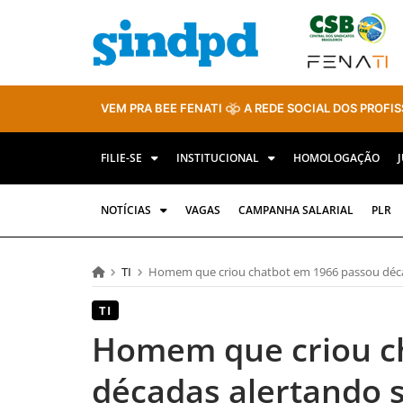
VEM PRA BEE FENATI
A REDE SOCIAL DOS PROFIS
FILIE-SE
INSTITUCIONAL
HOMOLOGAÇÃO
NOTÍCIAS
VAGAS
CAMPANHA SALARIAL
PLR
TI
Homem que criou chatbot em 1966 passou décad
TI
Homem que criou c
décadas alertando s