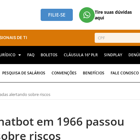
Tire suas dúvidas
FILIE-SE
aqui
SIONAIS DE TI
JURÍDICO
FAQ
BOLETOS
CLÁUSULA 16ª PLR
SINDPLAY
DENÚ
PESQUISA DE SALÁRIOS
CONVENÇÕES
BENEFÍCIOS
FALE CONOSCO
as alertando sobre riscos
hatbot em 1966 passou
obre riscos