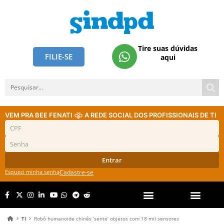
Tire suas dúvidas
FILIE-SE
aqui
VEM PRA BEE FENATI
A REDE SOCIAL DOS PROFISSIONAIS DE TI
Entrar
Esqueci minha senha
Cadastre-se
TI
Robô humanoide chinês ‘sente’ objetos com 18 mil sensores