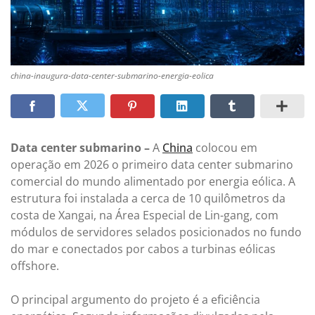
china-inaugura-data-center-submarino-energia-eolica
Data center submarino –
A
China
colocou em
operação em 2026 o primeiro data center submarino
comercial do mundo alimentado por energia eólica. A
estrutura foi instalada a cerca de 10 quilômetros da
costa de Xangai, na Área Especial de Lin-gang, com
módulos de servidores selados posicionados no fundo
do mar e conectados por cabos a turbinas eólicas
offshore.
O principal argumento do projeto é a eficiência