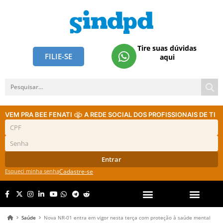
Tire suas dúvidas
FILIE-SE
aqui
VEM PRA BEE FENATI
A REDE SOCIAL DOS PROFISSIONAIS DE TI
Entrar
Esqueci minha senha
Cadastre-se
Saúde
Nova NR-01 entra em vigor nesta terça com proteção à saúde mental