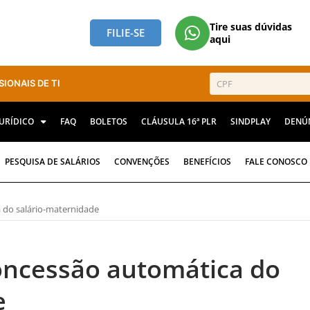
Tire suas dúvidas
FILIE-SE
aqui
SIONAIS DE TI
JURÍDICO
FAQ
BOLETOS
CLÁUSULA 16ª PLR
SINDPLAY
DENÚ
PESQUISA DE SALÁRIOS
CONVENÇÕES
BENEFÍCIOS
FALE CONOSCO
 do salário-maternidade
oncessão automática do
e