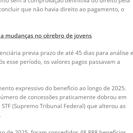
o sem a comprovação definitiva do direito pela
concluir que não havia direito ao pagamento, o
ão a mudanças no cérebro de jovens
nciária previa prazo de até 45 dias para análise 
ós esse período, os valores pagos passavam a
nto expressivo do benefício ao longo de 2025.
número de concessões praticamente dobrou em
 STF (Supremo Tribunal Federal) que alterou as
.
o de 2025, foram concedidos 48.888 benefícios