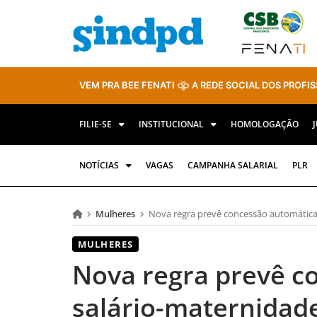
VEM PRA BEE FENATI
A REDE SOCIAL DOS PROFIS
FILIE-SE
INSTITUCIONAL
HOMOLOGAÇÃO
NOTÍCIAS
VAGAS
CAMPANHA SALARIAL
PLR
Mulheres
Nova regra prevê concessão automática
MULHERES
Nova regra prevê c
salário-maternidad