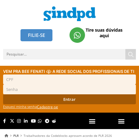
Tire suas dúvidas
FILIE-SE
aqui
VEM PRA BEE FENATI
A REDE SOCIAL DOS PROFISSIONAIS DE TI
Entrar
Esqueci minha senha
Cadastre-se
PLR
Trabalhadores da Codeblocks aprovam acordo de PLR 2026