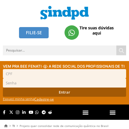
Tire suas dúvidas
FILIE-SE
aqui
VEM PRA BEE FENATI
A REDE SOCIAL DOS PROFISSIONAIS DE TI
Entrar
Esqueci minha senha
Cadastre-se
TI
Projeto quer consolidar rede de comunicação quântica no Brasil