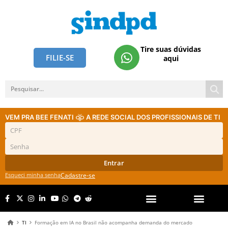
Tire suas dúvidas
FILIE-SE
aqui
VEM PRA BEE FENATI
A REDE SOCIAL DOS PROFISSIONAIS DE TI
Entrar
Esqueci minha senha
Cadastre-se
TI
Formação em IA no Brasil não acompanha demanda do mercado