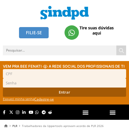
Tire suas dúvidas
FILIE-SE
aqui
VEM PRA BEE FENATI
A REDE SOCIAL DOS PROFISSIONAIS DE TI
Entrar
Esqueci minha senha
Cadastre-se
PLR
Trabalhadores da Uppertools aprovam acordo de PLR 2026