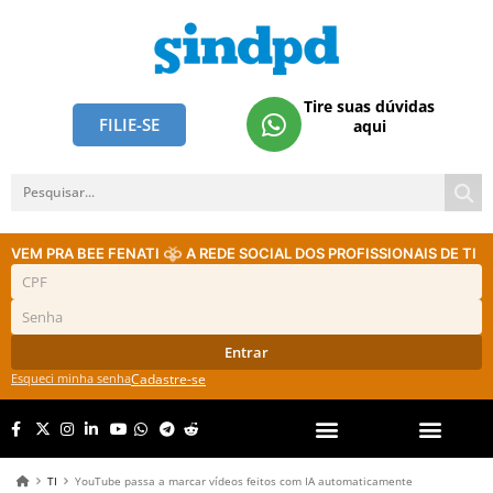
Tire suas dúvidas
FILIE-SE
aqui
VEM PRA BEE FENATI
A REDE SOCIAL DOS PROFISSIONAIS DE TI
Entrar
Esqueci minha senha
Cadastre-se
TI
YouTube passa a marcar vídeos feitos com IA automaticamente