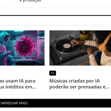
e produção
TI
tas usam IA para
Músicas criadas por IA
rus inéditos em
poderão ser prensadas em
ório pela primeira
discos de vinil
CARREGAR MAIS