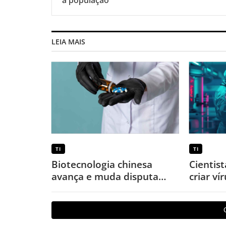
a população
LEIA MAIS
TI
TI
Biotecnologia chinesa
Cientis
avança e muda disputa
criar ví
global por novos
laborat
medicamentos
vez