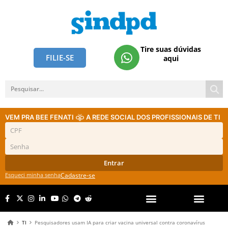
Tire suas dúvidas
FILIE-SE
aqui
VEM PRA BEE FENATI
A REDE SOCIAL DOS PROFISSIONAIS DE TI
Entrar
Esqueci minha senha
Cadastre-se
TI
Pesquisadores usam IA para criar vacina universal contra coronavírus