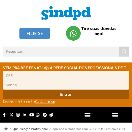
Tire suas dúvidas
FILIE-SE
aqui
VEM PRA BEE FENATI
A REDE SOCIAL DOS PROFISSIONAIS DE TI
Entrar
Esqueci minha senha
Cadastre-se
Qualificação Profissional
Aprenda a trabalhar com GET e POST em novo curso de PHP do Sindplay