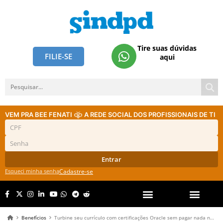
Tire suas dúvidas
FILIE-SE
aqui
VEM PRA BEE FENATI
A REDE SOCIAL DOS PROFISSIONAIS DE TI
Entrar
Esqueci minha senha
Cadastre-se
Benefícios
Turbine seu currículo com certificações Oracle sem pagar nada na Bee Fenati!