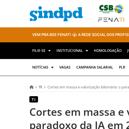
VEM PRA BEE FENATI
A REDE SOCIAL DOS PROFIS
FILIE-SE
INSTITUCIONAL
HOMOLOGAÇÃO
NOTÍCIAS
VAGAS
CAMPANHA SALARIAL
PLR
TI
Cortes em massa e valorização bilionária: o pa
TI
Cortes em massa e v
paradoxo da IA em 