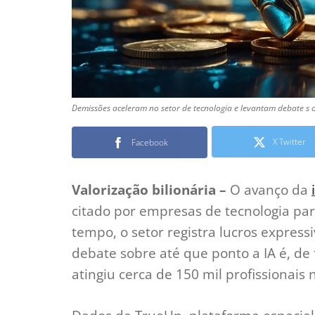
Demissões aceleram no setor de tecnologia e levantam debate s o
X Twitter
Facebook
Valorização bilionária –
O avanço da
citado por empresas de tecnologia par
tempo, o setor registra lucros express
debate sobre até que ponto a IA é, de
atingiu cerca de 150 mil profissionais 