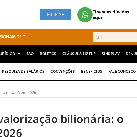
Tire suas dúvidas
FILIE-SE
aqui
SIONAIS DE TI
JURÍDICO
FAQ
BOLETOS
CLÁUSULA 16ª PLR
SINDPLAY
DENÚ
PESQUISA DE SALÁRIOS
CONVENÇÕES
BENEFÍCIOS
FALE CONOSCO
radoxo da IA em 2026
alorização bilionária: o
2026