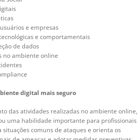
gitais
ticas
 usuários e empresas
 tecnológicas e comportamentais
teção de dados
as no ambiente online
cidentes
compliance
iente digital mais seguro
to das atividades realizadas no ambiente online,
nou uma habilidade importante para profissionais
a situações comuns de ataques e orienta os
sinais de ameaças e adotar medidas preventivas.