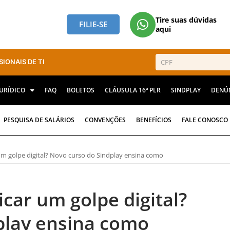
Tire suas dúvidas
FILIE-SE
aqui
SIONAIS DE TI
JURÍDICO
FAQ
BOLETOS
CLÁUSULA 16ª PLR
SINDPLAY
DENÚ
PESQUISA DE SALÁRIOS
CONVENÇÕES
BENEFÍCIOS
FALE CONOSCO
 um golpe digital? Novo curso do Sindplay ensina como
icar um golpe digital?
play ensina como