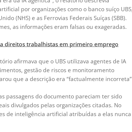
 era da IA agêntica”, o relatório descrevia
artificial por organizações como o banco suíço UBS
nido (NHS) e as Ferrovias Federais Suíças (SBB).
Times, as informações eram falsas ou exageradas.
a direitos trabalhistas em primeiro emprego
rio afirmava que o UBS utilizava agentes de IA
timentos, gestão de riscos e monitoramento
arou que a descrição era “factualmente incorreta”
ras passagens do documento pareciam ter sido
eais divulgados pelas organizações citadas. No
s de inteligência artificial atribuídas a elas nunca