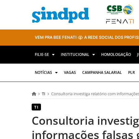
VEM PRA BEE FENATI
A REDE SOCIAL DOS PROFIS
FILIE-SE
INSTITUCIONAL
HOMOLOGAÇÃO
NOTÍCIAS
VAGAS
CAMPANHA SALARIAL
PLR
TI
Consultoria investiga relatório com informações
TI
Consultoria investi
informações falsas 