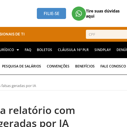
Tire suas dúvidas
FILIE-SE
aqui
SIONAIS DE TI
JURÍDICO
FAQ
BOLETOS
CLÁUSULA 16ª PLR
SINDPLAY
DENÚ
PESQUISA DE SALÁRIOS
CONVENÇÕES
BENEFÍCIOS
FALE CONOSCO
 falsas geradas por IA
ga relatório com
geradas por IA