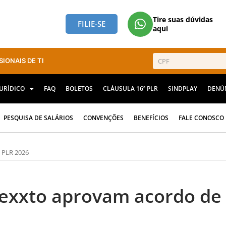
Tire suas dúvidas
FILIE-SE
aqui
SIONAIS DE TI
JURÍDICO
FAQ
BOLETOS
CLÁUSULA 16ª PLR
SINDPLAY
DENÚ
PESQUISA DE SALÁRIOS
CONVENÇÕES
BENEFÍCIOS
FALE CONOSCO
 PLR 2026
exxto aprovam acordo de