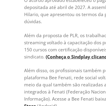
O acordo aprovado estabeleceu o pag
depositada até abril de 2027. A assemb
Hilario, que apresentou os termos da 
dúvidas.
Além da proposta de PLR, os trabalha
streaming voltado à capacitação dos pr
150 cursos com certificação disponívei
sindicato.
(Conheça o Sindplay clicand
Além disso, os profissionais também 
plataforma Bee Fenati, rede social volt
meio da qual também são realizadas a
integrados à Fenati (Federação Nacio
Informação). Acesse a Bee Fenati baix
Store
(Android).