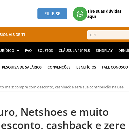
Tire suas dúvidas
FILIE-SE
aqui
SIONAIS DE TI
JURÍDICO
FAQ
BOLETOS
CLÁUSULA 16ª PLR
SINDPLAY
DENÚ
PESQUISA DE SALÁRIOS
CONVENÇÕES
BENEFÍCIOS
FALE CONOSCO
 mais: compre com desconto, cashback e zere sua contribuição na Bee Fenati!
uro, Netshoes e muito
esconto, cashback e zere