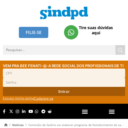
Tire suas dúvidas
FILIE-SE
aqui
VEM PRA BEE FENATI
A REDE SOCIAL DOS PROFISSIONAIS DE TI
Entrar
Esqueci minha senha
Cadastre-se
Notícias
Comissão de Salário vai elaborar programa de fortalecimento do salário mínimo