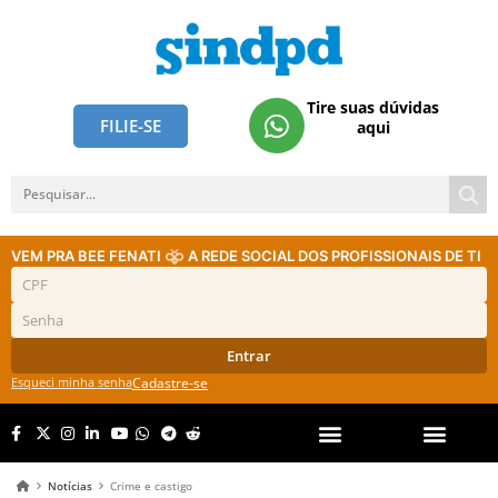
Tire suas dúvidas
FILIE-SE
aqui
VEM PRA BEE FENATI
A REDE SOCIAL DOS PROFISSIONAIS DE TI
Entrar
Esqueci minha senha
Cadastre-se
Notícias
Crime e castigo