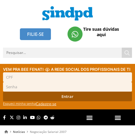
Tire suas dúvidas
FILIE-SE
aqui
VEM PRA BEE FENATI
A REDE SOCIAL DOS PROFISSIONAIS DE TI
Entrar
Esqueci minha senha
Cadastre-se
Notícias
Negociação Salarial 2007