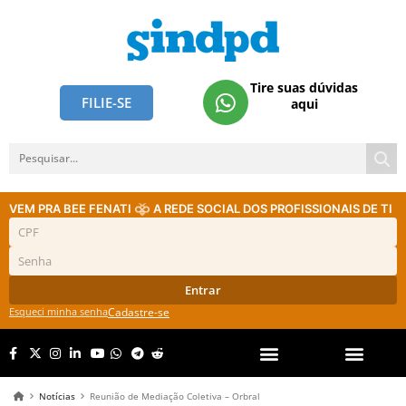
Tire suas dúvidas
FILIE-SE
aqui
VEM PRA BEE FENATI
A REDE SOCIAL DOS PROFISSIONAIS DE TI
Entrar
Esqueci minha senha
Cadastre-se
Notícias
Reunião de Mediação Coletiva – Orbral