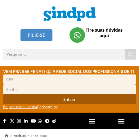
Tire suas dúvidas
FILIE-SE
aqui
VEM PRA BEE FENATI
A REDE SOCIAL DOS PROFISSIONAIS DE TI
Entrar
Esqueci minha senha
Cadastre-se
Notícias
1º de Maio