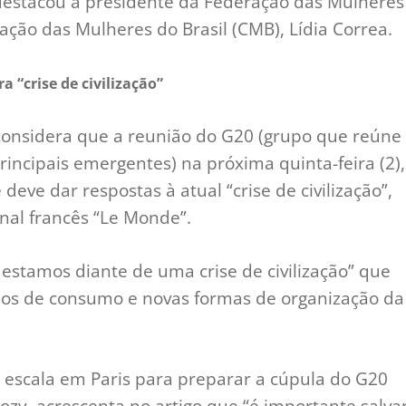
 destacou a presidente da Federação das Mulheres
ação das Mulheres do Brasil (CMB), Lídia Correa.
a “crise de civilização”
a considera que a reunião do G20 (grupo que reúne
rincipais emergentes) na próxima quinta-feira (2),
eve dar respostas à atual “crise de civilização”,
rnal francês “Le Monde”.
estamos diante de uma crise de civilização” que
los de consumo e novas formas de organização da
 escala em Paris para preparar a cúpula do G20
ozy, acrescenta no artigo que “é importante salva