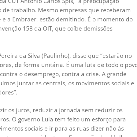
da CUT Antônio Carlos Spis, “a preocupação
s de trabalho. Mesmo empresas que receberam
e e a Embraer, estão demitindo. É o momento do
nvenção 158 da OIT, que coíbe demissões
ereira da Silva (Paulinho), disse que “estarão no
ores, de forma unitária. É uma luta de todo o pov
 contra o desemprego, contra a crise. A grande
imos juntar as centrais, os movimentos sociais e
dores”.
zir os juros, reduzir a jornada sem reduzir os
cros. O governo Lula tem feito um esforço para
imentos sociais e ir para as ruas dizer não às