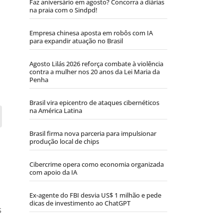
Faz aniversário em agosto? Concorra a diárias
na praia com o Sindpd!
Empresa chinesa aposta em robôs com IA
para expandir atuação no Brasil
Agosto Lilás 2026 reforça combate à violência
contra a mulher nos 20 anos da Lei Maria da
Penha
Brasil vira epicentro de ataques cibernéticos
na América Latina
Brasil firma nova parceria para impulsionar
produção local de chips
Cibercrime opera como economia organizada
com apoio da IA
Ex-agente do FBI desvia US$ 1 milhão e pede
dicas de investimento ao ChatGPT
s