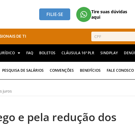
Tire suas dúvidas
FILIE-SE
aqui
SIONAIS DE TI
JURÍDICO
FAQ
BOLETOS
CLÁUSULA 16ª PLR
SINDPLAY
DENÚ
PESQUISA DE SALÁRIOS
CONVENÇÕES
BENEFÍCIOS
FALE CONOSCO
s juros
go e pela redução dos