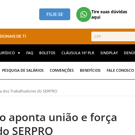
Tire suas dúvidas
FILIE-SE
aqui
SIONAIS DE TI
JURÍDICO
FAQ
BOLETOS
CLÁUSULA 16ª PLR
SINDPLAY
DENÚ
PESQUISA DE SALÁRIOS
CONVENÇÕES
BENEFÍCIOS
FALE CONOSCO
ça dos Trabalhadores do SERPRO
o aponta união e força
 do SERPRO