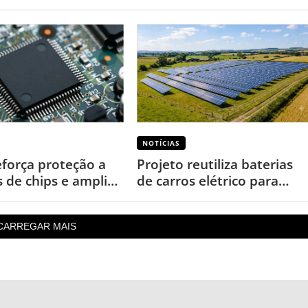
NOTÍCIAS
eforça proteção a
Projeto reutiliza baterias
s de chips e amplia
de carros elétrico para
s por cópias
garantir energia em áreas
rurais
CARREGAR MAIS