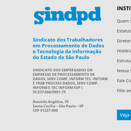
INST
Quem 
Estatut
Sindicato dos Trabalhadores
Diretor
em Processamento de Dados
e Tecnologia da Informação
Históri
do Estado de São Paulo
Estrut
SINDICATO DOS EMPREGADOS EM
Nossa 
EMPRESAS DE PROCESSAMENTO DE
DADOS, SERV COMP, INFORM TEC. INFORM
Fale C
E TRAB PROCESS DADOS, SERV COMP,
INFORM E TEC INFORM ESP I
Filie-se
55.537.666/0001-75
Avenida Angélica, 35
Santa Cecília – São Paulo – SP
CEP 01227-000
Veja