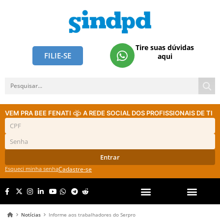
Tire suas dúvidas
FILIE-SE
aqui
VEM PRA BEE FENATI
A REDE SOCIAL DOS PROFISSIONAIS DE TI
Entrar
Esqueci minha senha
Cadastre-se
Notícias
Informe aos trabalhadores do Serpro