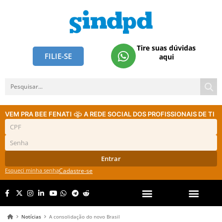
Tire suas dúvidas
FILIE-SE
aqui
VEM PRA BEE FENATI
A REDE SOCIAL DOS PROFISSIONAIS DE TI
Entrar
Esqueci minha senha
Cadastre-se
Notícias
A consolidação do novo Brasil