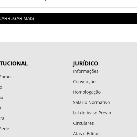
 levantamento
a mulher nos 20 anos da
Lei Maria da Penha
CARREGAR MAIS
ITUCIONAL
JURÍDICO
Informações
Somos
Convenções
o
Homologação
ia
Salário Normativo
a
Lei do Aviso Prévio
ura
Circulares
Sede
Atas e Editais