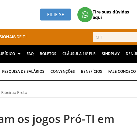
Tire suas dúvidas
FILIE-SE
aqui
SIONAIS DE TI
JURÍDICO
FAQ
BOLETOS
CLÁUSULA 16ª PLR
SINDPLAY
DENÚ
PESQUISA DE SALÁRIOS
CONVENÇÕES
BENEFÍCIOS
FALE CONOSCO
 Ribeirão Preto
zam os jogos Pró-TI em