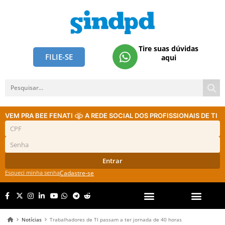
Tire suas dúvidas
FILIE-SE
aqui
VEM PRA BEE FENATI
A REDE SOCIAL DOS PROFISSIONAIS DE TI
Entrar
Esqueci minha senha
Cadastre-se
Notícias
Trabalhadores de TI passam a ter jornada de 40 horas