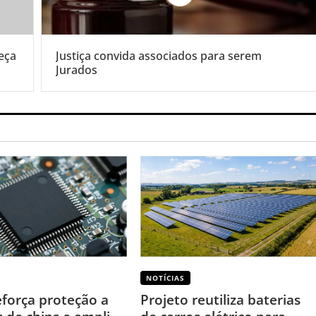
eça
Justiça convida associados para serem
Jurados
NOTÍCIAS
eforça proteção a
Projeto reutiliza baterias