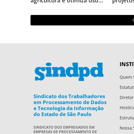
agricultura e otimiza uso
projeto
de defensivos
puniçõe
INST
Quem 
Estatut
Sindicato dos Trabalhadores
Diretor
em Processamento de Dados
e Tecnologia da Informação
Históri
do Estado de São Paulo
Estrut
SINDICATO DOS EMPREGADOS EM
Nossa 
EMPRESAS DE PROCESSAMENTO DE