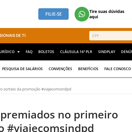
Tire suas dúvidas
FILIE-SE
aqui
SIONAIS DE TI
JURÍDICO
FAQ
BOLETOS
CLÁUSULA 16ª PLR
SINDPLAY
DENÚ
PESQUISA DE SALÁRIOS
CONVENÇÕES
BENEFÍCIOS
FALE CONOSCO
ro sorteio da promoção #viajecomsindpd
o premiados no primeiro
o #viajecomsindpd