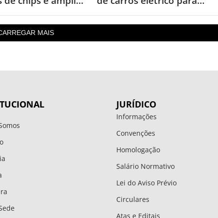
s de chips e amplia
de carros elétrico para
s por cópias
garantir energia em áreas
rurais
CARREGAR MAIS
ITUCIONAL
JURÍDICO
Informações
Somos
Convenções
o
Homologação
ia
Salário Normativo
a
Lei do Aviso Prévio
ura
Circulares
Sede
Atas e Editais