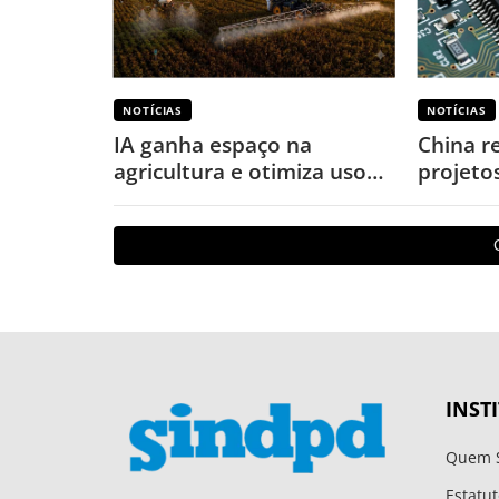
NOTÍCIAS
NOTÍCIAS
IA ganha espaço na
China r
agricultura e otimiza uso
projeto
de defensivos
puniçõe
INST
Quem 
Estatut