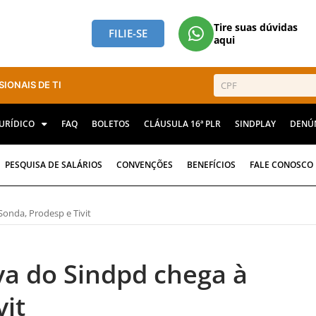
Tire suas dúvidas
FILIE-SE
aqui
SIONAIS DE TI
JURÍDICO
FAQ
BOLETOS
CLÁUSULA 16ª PLR
SINDPLAY
DENÚ
PESQUISA DE SALÁRIOS
CONVENÇÕES
BENEFÍCIOS
FALE CONOSCO
Sonda, Prodesp e Tivit
va do Sindpd chega à
vit