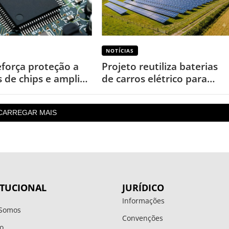
NOTÍCIAS
eforça proteção a
Projeto reutiliza baterias
s de chips e amplia
de carros elétrico para
s por cópias
garantir energia em áreas
rurais
CARREGAR MAIS
ITUCIONAL
JURÍDICO
Informações
Somos
Convenções
o