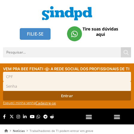
Tire suas dúvidas
FILIE-SE
aqui
VEM PRA BEE FENATI
A REDE SOCIAL DOS PROFISSIONAIS DE TI
Entrar
Esqueci minha senha
Cadastre-se
Notícias
Trabalhadores de TI podem entrar em greve