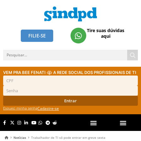
Tire suas dúvidas
FILIE-SE
aqui
VEM PRA BEE FENATI
A REDE SOCIAL DOS PROFISSIONAIS DE TI
Entrar
Esqueci minha senha
Cadastre-se
Notícias
Trabalhador de TI só pode entrar em greve sexta