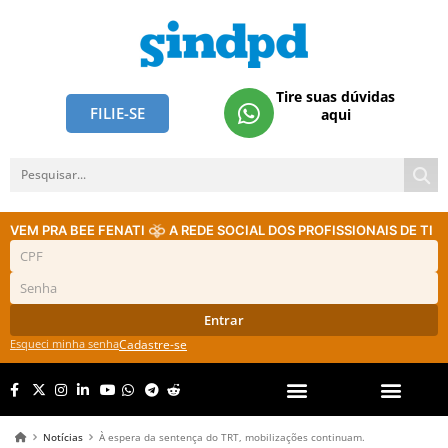
Tire suas dúvidas
FILIE-SE
aqui
VEM PRA BEE FENATI
A REDE SOCIAL DOS PROFISSIONAIS DE TI
Entrar
Esqueci minha senha
Cadastre-se
Notícias
À espera da sentença do TRT, mobilizações continuam.