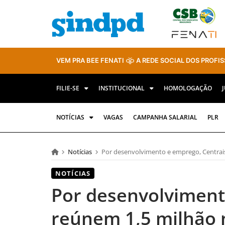
VEM PRA BEE FENATI
A REDE SOCIAL DOS PROFIS
FILIE-SE
INSTITUCIONAL
HOMOLOGAÇÃO
NOTÍCIAS
VAGAS
CAMPANHA SALARIAL
PLR
Notícias
Por desenvolvimento e emprego, Centrais
NOTÍCIAS
Por desenvolviment
reúnem 1,5 milhão 