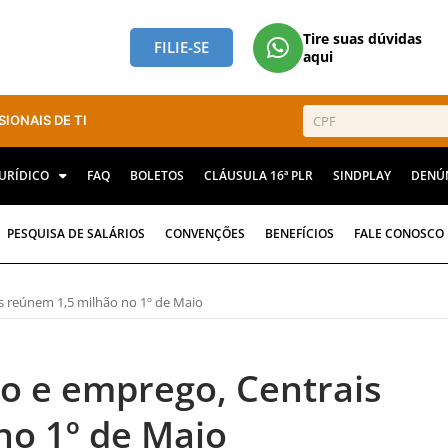
Tire suas dúvidas
FILIE-SE
aqui
SIONAIS DE TI
JURÍDICO
FAQ
BOLETOS
CLÁUSULA 16ª PLR
SINDPLAY
DENÚ
PESQUISA DE SALÁRIOS
CONVENÇÕES
BENEFÍCIOS
FALE CONOSCO
 reúnem 1,5 milhão no 1º de Maio
o e emprego, Centrais
no 1º de Maio