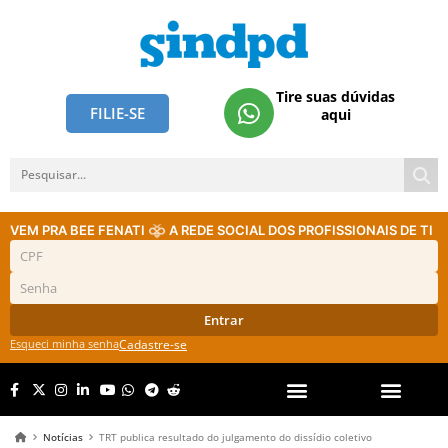
Tire suas dúvidas
FILIE-SE
aqui
VEM PRA BEE FENATI
A REDE SOCIAL DOS PROFISSIONAIS DE TI
Entrar
Esqueci minha senha
Cadastre-se
Notícias
TRT publica resultado do julgamento do dissídio coletivo