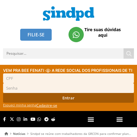
Tire suas dúvidas
FILIE-SE
aqui
VEM PRA BEE FENATI
A REDE SOCIAL DOS PROFISSIONAIS DE TI
Entrar
Esqueci minha senha
Cadastre-se
Notícias
Sindpd se reúne com trabalhadores da GRCON para confirmar plano de PLR