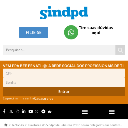
Tire suas dúvidas
FILIE-SE
aqui
VEM PRA BEE FENATI
A REDE SOCIAL DOS PROFISSIONAIS DE TI
Entrar
Esqueci minha senha
Cadastre-se
Notícias
Diretores do Sindpd de Ribeirão Preto serão delegados em Conferência Municipal de Saúde