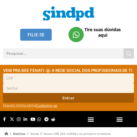
Tire suas dúvidas
FILIE-SE
aqui
VEM PRA BEE FENATI
A REDE SOCIAL DOS PROFISSIONAIS DE TI
Entrar
Esqueci minha senha
Cadastre-se
Notícias
Sonda IT fatura US$ 265 milhões no primeiro trimestre