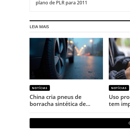
plano de PLR para 2011
LEIA MAIS
NOTÍCIAS
NOTÍCIAS
China cria pneus de
Uso pro
borracha sintética de
tem imp
terras-raras para veículos
o corpo
elétricos