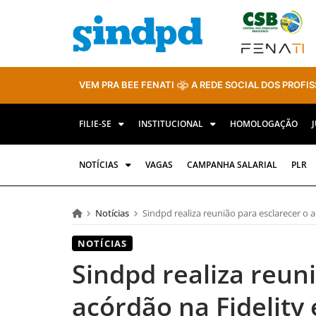
VEM PRA BEE FENATI
A REDE SOCIAL DOS PROFIS
FILIE-SE
INSTITUCIONAL
HOMOLOGAÇÃO
NOTÍCIAS
VAGAS
CAMPANHA SALARIAL
PLR
Notícias
Sindpd realiza reunião para esclarecer o a
NOTÍCIAS
Sindpd realiza reun
acórdão na Fidelity