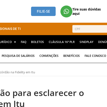
Tire suas dúvidas
FILIE-SE
aqui
SIONAIS DE TI
JURÍDICO
FAQ
BOLETOS
CLÁUSULA 16ª PLR
SINDPLAY
DENÚ
PESQUISA DE SALÁRIOS
CONVENÇÕES
BENEFÍCIOS
FALE CONOSCO
córdão na Fidelity em Itu
ião para esclarecer o
 em Itu