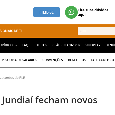
Tire suas dúvidas
FILIE-SE
aqui
SIONAIS DE TI
JURÍDICO
FAQ
BOLETOS
CLÁUSULA 16ª PLR
SINDPLAY
DENÚ
PESQUISA DE SALÁRIOS
CONVENÇÕES
BENEFÍCIOS
FALE CONOSCO
s acordos de PLR
 Jundiaí fecham novos