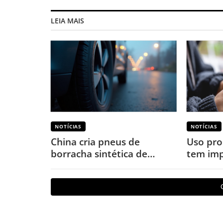
LEIA MAIS
NOTÍCIAS
NOTÍCIAS
China cria pneus de
Uso pro
borracha sintética de
tem imp
terras-raras para veículos
o corpo
elétricos