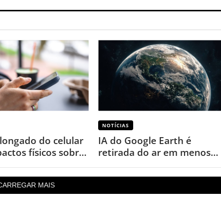
NOTÍCIAS
longado do celular
IA do Google Earth é
actos físicos sobre
retirada do ar em menos
de um dia após uso
inesperado
CARREGAR MAIS