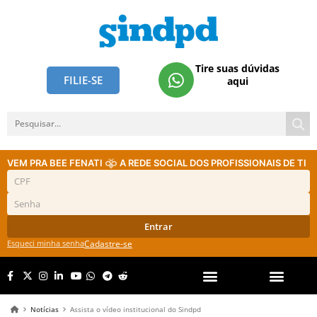
Tire suas dúvidas
FILIE-SE
aqui
VEM PRA BEE FENATI
A REDE SOCIAL DOS PROFISSIONAIS DE TI
Entrar
Esqueci minha senha
Cadastre-se
Notícias
Assista o vídeo institucional do Sindpd