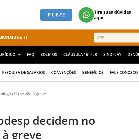
Tire suas dúvidas
FILIE-SE
aqui
SIONAIS DE TI
JURÍDICO
FAQ
BOLETOS
CLÁUSULA 16ª PLR
SINDPLAY
DENÚ
PESQUISA DE SALÁRIOS
CONVENÇÕES
BENEFÍCIOS
FALE CONOSCO
ingo (11) se vão à greve
odesp decidem no
 à greve