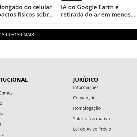
longado do celular
IA do Google Earth é
actos físicos sobre
retirada do ar em menos
de um dia após uso
inesperado
CARREGAR MAIS
ITUCIONAL
JURÍDICO
Informações
Somos
Convenções
o
Homologação
ia
Salário Normativo
a
Lei do Aviso Prévio
ura