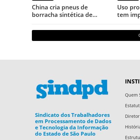
China cria pneus de
Uso pro
borracha sintética de
tem imp
terras-raras para veículos
o corpo
elétricos
INST
Quem 
Estatut
Sindicato dos Trabalhadores
Diretor
em Processamento de Dados
e Tecnologia da Informação
Históri
do Estado de São Paulo
Estrut